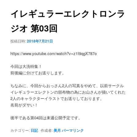
ー
ビ
ゲ
イレギュラーエレクトロンラ
ー
シ
ジオ 第03回
ョ
ン
投稿日時:
2018年7月21日
https://www.youtube.com/watch?v=z1I9qgX787o
今回は大洗特集！
前後編に分けてお送りします。
ちなみに、今回からおっさん2人の写真をやめて、以前サークル
イレギュラーエレクトンの頒布物の為にお山さんが描いてくれた
2人のキャラクターイラストでお送りしております。
名前がダサい！
後半である第04回は来週公開予定です。
カテゴリー:
日記
作成者:
美月
パーマリンク