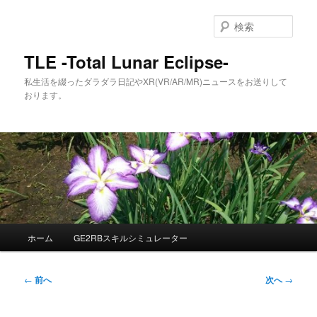
メ
イ
検
ン
索
コ
TLE -Total Lunar Eclipse-
ン
私生活を綴ったダラダラ日記やXR(VR/AR/MR)ニュースをお送りして
テ
おります。
ン
ツ
へ
移
動
メ
ホーム
GE2RBスキルシミュレーター
イ
ン
メ
投
←
前へ
次へ
→
ニ
稿
ュ
ナ