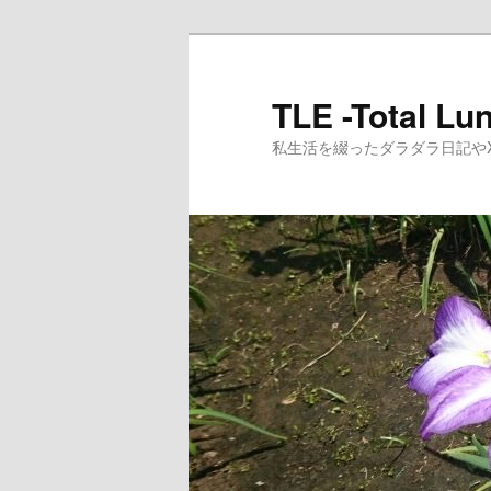
メ
サ
イ
ブ
ン
コ
TLE -Total Lun
コ
ン
私生活を綴ったダラダラ日記やXR
ン
テ
テ
ン
ン
ツ
ツ
へ
へ
移
移
動
動