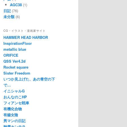
AGC38
(1)
日記
(76)
未分類
(6)
CG・イラスト・漫画家サイト
HAMMER HEAD HARBOR
InspirationFloor
metallic blue
ORIFICE
QSS Ver4.2d
Rocket square
Sister Freedom
いつか見上げた、あの青空の下
で…
イニシャルG
おんなのこHP
フィアンセ戦車
有機化合物
有齒女陰
男マンの日記
融雪カンテラ