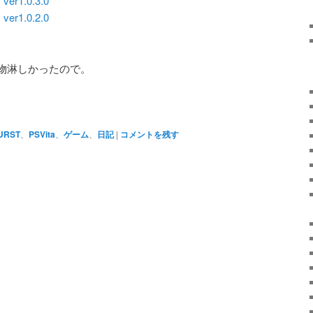
1.0.3.0
1.0.2.0
物淋しかったので。
URST
、
PSVita
、
ゲーム
、
日記
|
コメントを残す