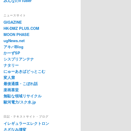
みんなのVTuber
ニュースサイト
GIGAZINE
HK-DMZ PLUS.COM
MOON PHASE
ugNews.net
アキバBlog
かーずSP
シスプリアンテナ
ナタリー
にゅーあきばどっとこむ
変人窟
最後通牒・こぼれ話
楽画喜堂
無駄な領域リサイクル
駿河電力/スク水.jp
日記・テキストサイト・ブログ
イレギュラーエレクトロン
さざなみ壊変