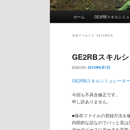
メ
ホーム
GE2RBスキルシミ
イ
ン
メ
月別アーカイブ:
2015年6月
ニ
ュ
GE2RBスキルシミ
ー
投稿日時:
2015年6月1日
GE2RBスキルシミュレーター ver
今回も不具合修正です。
申し訳ありません。
■保存ファイルの登録方法を
内部的な話なのでパッと見は
データベースにデータを追加