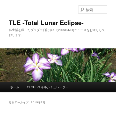
メ
サ
イ
ブ
検
ン
コ
索
コ
ン
TLE -Total Lunar Eclipse-
ン
テ
私生活を綴ったダラダラ日記やXR(VR/AR/MR)ニュースをお送りして
テ
ン
おります。
ン
ツ
ツ
へ
へ
移
移
動
動
メ
ホーム
GE2RBスキルシミュレーター
イ
ン
メ
月別アーカイブ:
2015年7月
ニ
ュ