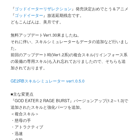
『
ゴッドイーターリザレクション
』発売決定おめでとう＆アニメ
『
ゴッドイーター
』放送延期残念です。
どもこんばんは、美月です。
無料アップデートVer1.30来ましたね。
それに伴い、スキルシミュレーターもデータの追加など行いまし
た。
前回のアップデート時(Ver1.2系)の複合スキル(リインフォース系
の装備の専用スキル)も入れ忘れておりましたので、そちらも追
加されております。
GE2RBスキルシミュレーター ver1.0.5.0
■主な変更点
『GOD EATER 2 RAGE BURST』バージョンアップ(1.2～1.3)で
追加されたスキルと強化パーツを追加。
＜複合スキル＞
・慈母の手
・アトラクティブ
・迅速
・必殺