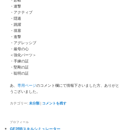
・連撃
・アクティブ
・隠遁
・跳躍
・填塞
・進撃
・アグレッシブ
・厳母の心
＜強化パーツ＞
・手練の証
・堅剛の証
・聡明の証
あ、
専用ページ
のコメント欄にて情報下さいました方、ありがと
うございました。
カテゴリー:
未分類
|
コメントを残す
プロフィール
GE2RBスキルシミュレーター