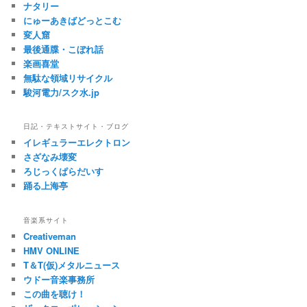
ナタリー
にゅーあきばどっとこむ
変人窟
最後通牒・こぼれ話
楽画喜堂
無駄な領域リサイクル
駿河電力/スク水.jp
日記・テキストサイト・ブログ
イレギュラーエレクトロン
さざなみ壊変
ろじっくぱらだいす
踊る上海亭
音楽系サイト
Creativeman
HMV ONLINE
T＆T(仮)メタルニュース
ウドー音楽事務所
この曲を聴け！