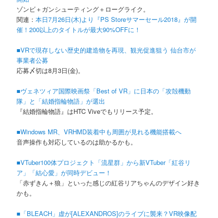
ゾンビ＋ガンシューティング＋ローグライク。
関連：
本日7月26日(木)より『PS Storeサマーセール2018』が開
催！200以上のタイトルが最大90%OFFに！
■VRで現存しない歴史的建造物を再現、観光促進狙う 仙台市が
事業者公募
応募〆切は8月3日(金)。
■ヴェネツィア国際映画祭「Best of VR」に日本の「攻殻機動
隊」と「結婚指輪物語」が選出
『結婚指輪物語』はHTC Viveでもリリース予定。
■Windows MR、VRHMD装着中も周囲が見れる機能搭載へ
音声操作も対応しているのは助かるかも。
■VTuber100体プロジェクト「流星群」から新VTuber「紅谷リ
ア」「結心愛」が同時デビュー！
「赤ずきん＋狼」といった感じの紅谷リアちゃんのデザイン好き
かも。
■「BLEACH」虚が[ALEXANDROS]のライブに襲来？VR映像配