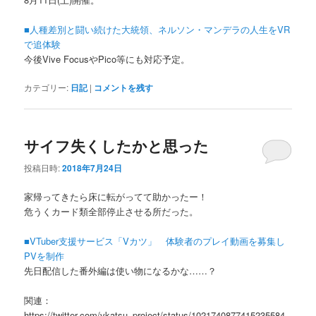
■人種差別と闘い続けた大統領、ネルソン・マンデラの人生をVR
で追体験
今後Vive FocusやPico等にも対応予定。
カテゴリー:
日記
|
コメントを残す
サイフ失くしたかと思った
投稿日時:
2018年7月24日
家帰ってきたら床に転がってて助かったー！
危うくカード類全部停止させる所だった。
■VTuber支援サービス「Vカツ」 体験者のプレイ動画を募集し
PVを制作
先日配信した番外編は使い物になるかな……？
関連：
https://twitter.com/vkatsu_project/status/1021740877415235584