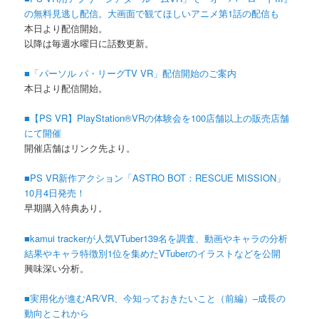
の無料見逃し配信。大画面で観てほしいアニメ第1話の配信も
本日より配信開始。
以降は毎週水曜日に話数更新。
■「パーソル パ・リーグTV VR」配信開始のご案内
本日より配信開始。
■【PS VR】PlayStation®VRの体験会を100店舗以上の販売店舗
にて開催
開催店舗はリンク先より。
■PS VR新作アクション「ASTRO BOT：RESCUE MISSION」
10月4日発売！
早期購入特典あり。
■kamui trackerが人気VTuber139名を調査、動画やキャラの分析
結果やキャラ特徴別1位を集めたVTuberのイラストなどを公開
興味深い分析。
■実用化が進むAR/VR、今知っておきたいこと（前編）–成長の
動向とこれから