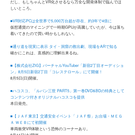
だし、もしちゃんとVR化させるなら万全な開発体制で臨んでほ
しいところ。
■VR対応PCは全世界で5,000万台超が存在、約3年で4倍に
仮想通貨のマイニングで一時期GPUが高騰していたが、今は落ち
着いてきたので買い時かもしれない。
■通り道を現実に表示 タイ・洞窟の救出劇、現場をARで知る
確かにこれは、直感的に理解出来るね。
■【株式会社ZIG】バーチャルYouTuber「新宿2丁目オーディショ
ン」8月5日新宿2丁目「コレステロール」にて開催！
8月5日(日)開催。
■ハコスコ、「ルパン三世 PART5」第一巻DVD&BDの特典として
コンテンツ付きオリジナルハコスコを提供
本日発売。
■【ＪＡＦ東京】交通安全イベント「ＪＡＦ祭」お台場・ＭＥＧ
Ａ ＷＥＢにて初開催
車両衝突VR体験という恐怖のコーナーあり。
8月11日(土)開催。