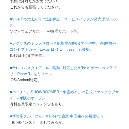
予想は外れたがおめでたい！
これからも頑張ってください。
■Vive Proの法人向け追加保証・サービスパックが発売 約20,000
円
ソフトウェアサポートや修理サポート等。
■レクサスのミラノサローネ凱旋展が8/6まで開催中。VR体験や
コンセプトカー「Lexus LF-1 Limitless」も登場。
8月6日(月)まで開催。
■テレコムスクエア、4ヶ国語に対応したARナビゲーションアプ
リ「PinnAR」をリリース
iOS/Android対応。
■バーチャルSHOWROOMER「東雲めぐ」の公式ファンクラブサ
イトのβ版がオープン
有料会員限定コンテンツもあり。
■博報堂グループら、VTuberで協業 中高生への展開狙う
TikTokインストールしてみるか。