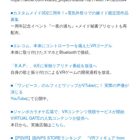
■カスタムメイド3D2三周年！+電気外祭りでの嫁イド鑑定団作品
募集
一周年記念イベント『一夜の過ち』+メイド秘書プリセットも再
配布。
■エレコム、本体にコントローラーを備えたVRゴーグル
本体に取り付けたスマホとBluetoothで接続。
「B.A.P」、9月に単独リアリティ番組を放送へ
自身の歌と振り付けによるVRゲームの開発過程を放送。
■「ワンピース」のルフィとウソップがVTuberに！ 実際の声優が
演じる
YouTube
にて公開中。
■ジャンボカラオケ広場で、VRコンテンツ視聴サービスが開始
VIRTUAL GATEの人気コンテンツが提供へ
本日から。実施店舗は
こちら
。
■【PSVR】国内PS STOREランキング 『VRフィギュア from