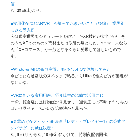
信
7月28日(土)より。
■実用化が進むAR/VR、今知っておきたいこと（後編）–業界別
にみる導入例
今は現実世界をシミュレートを想定したXR技術が大半だが、そ
のうちXRそのものを商材または取引の場とした、eコマースなら
ぬ「XRコマース」が一般となるくらい発展してほしいもので
す。
■Windows MRの仮想空間、モバイルPCで体験してみた
今だったら通常版のスペックで粘るよりUltraで組んだ方が無理が
ないかな。
■VRに新たな実用用途、摂食障害の治療で活用進む
一瞬、拒食症には好物ばかり見せて、過食症には不味そうなもの
ばかり見せる、みたいな治療法かと思った。
■東雲めぐが大ヒットSF映画『レディ・プレイヤー1』の公式ア
ンバサダーに就任決定！
8月6日(月)から8月10日(金)にかけて、特別夜配信開催。