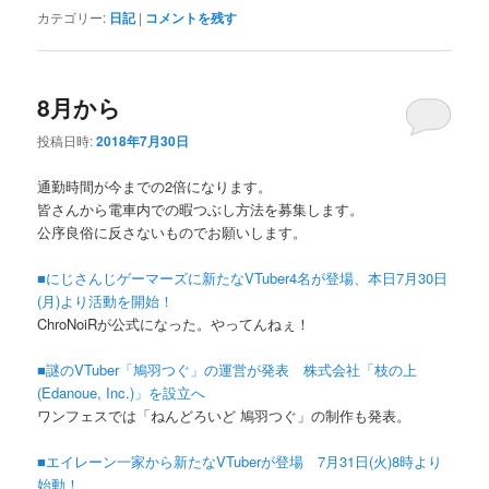
カテゴリー:
日記
|
コメントを残す
8月から
投稿日時:
2018年7月30日
通勤時間が今までの2倍になります。
皆さんから電車内での暇つぶし方法を募集します。
公序良俗に反さないものでお願いします。
■にじさんじゲーマーズに新たなVTuber4名が登場、本日7月30日
(月)より活動を開始！
ChroNoiRが公式になった。やってんねぇ！
■謎のVTuber「鳩羽つぐ」の運営が発表 株式会社「枝の上
(Edanoue, Inc.)」を設立へ
ワンフェスでは「ねんどろいど 鳩羽つぐ」の制作も発表。
■エイレーン一家から新たなVTuberが登場 7月31日(火)8時より
始動！