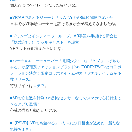
個人的にはベイレーンだったらいいな。
■VR/ARで変わるジャーナリズム NYのVR体験施設で展示会
日本でもVR体験コーナーを設ける展示会が増えてきましたね。
■ドワンゴとインフィニットループ、VR事業を手掛ける新会社
「株式会社バーチャルキャスト」を設立
VRネット番組増えたらいいな。
■バーチャルユーチューバー「電脳少女シロ」「YUA」「ばあち
ゃる」が原宿系ファッションブランド”42(FORTYTWO)”とコラボ
レーション決定！限定コラボアイテムやオリジナルアイテムを多
数リリース。
特設サイトは
コチラ
。
■ARで心拍数を計測！特別なセンサーなしでスマホで心拍計測で
きるアプリ登場！
心臓の描画と動きがリアル。
■【PSVR】VRでも遊べるテトリスに水口哲也が込めた「新たな
気持ちよさ」