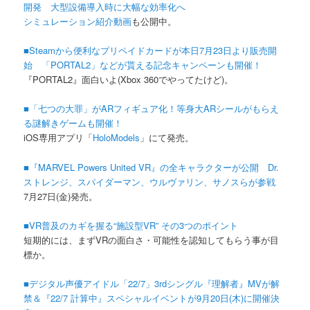
開発 大型設備導入時に大幅な効率化へ
シミュレーション紹介動画
も公開中。
■Steamから便利なプリペイドカードが本日7月23日より販売開
始 「PORTAL2」などが貰える記念キャンペーンも開催！
『PORTAL2』面白いよ(Xbox 360でやってたけど)。
■「七つの大罪」がARフィギュア化！等身大ARシールがもらえ
る謎解きゲームも開催！
iOS専用アプリ「
HoloModels
」にて発売。
■『MARVEL Powers United VR』の全キャラクターが公開 Dr.
ストレンジ、スパイダーマン、ウルヴァリン、サノスらが参戦
7月27日(金)発売。
■VR普及のカギを握る“施設型VR” その3つのポイント
短期的には、まずVRの面白さ・可能性を認知してもらう事が目
標か。
■デジタル声優アイドル「22/7」3rdシングル『理解者』MVが解
禁＆『22/7 計算中』スペシャルイベントが9月20日(木)に開催決