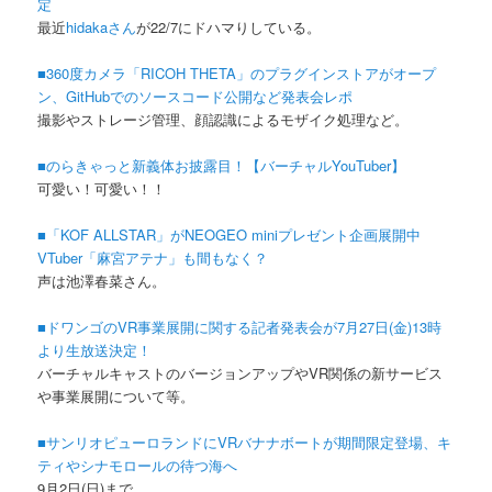
定
最近
hidakaさん
が22/7にドハマりしている。
■360度カメラ「RICOH THETA」のプラグインストアがオープ
ン、GitHubでのソースコード公開など発表会レポ
撮影やストレージ管理、顔認識によるモザイク処理など。
■のらきゃっと新義体お披露目！【バーチャルYouTuber】
可愛い！可愛い！！
■「KOF ALLSTAR」がNEOGEO miniプレゼント企画展開中
VTuber「麻宮アテナ」も間もなく？
声は池澤春菜さん。
■ドワンゴのVR事業展開に関する記者発表会が7月27日(金)13時
より生放送決定！
バーチャルキャストのバージョンアップやVR関係の新サービス
や事業展開について等。
■サンリオピューロランドにVRバナナボートが期間限定登場、キ
ティやシナモロールの待つ海へ
9月2日(日)まで。