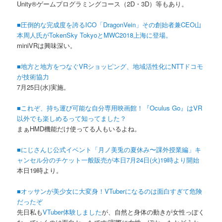
Unity®ゲームプログラミングコース（2D・3D）等もあり。
■圧倒的な完成度を誇るICO「DragonVein」その創始者兼CEO山
本周人氏がTokenSky TokyoとMWC2018上海に登場。
miniVRは興味深い。
■地方と地方をつなぐVRショッピング、地域活性化にNTTドコモ
が技術協力
7月25日(水)実施。
■これぞ、持ち運び可能な自分専用映画館！『Oculus Go』はVR
以外でも楽しめるって知ってました？
まぁHMD機能だけ使ってる人もいるよね。
■にじさんじ公式イベント「月ノ美兎の夏休み〜課外授業編」キ
ャンセル分のチケット一般販売が本日7月24日(火)19時より開始
本日19時より。
■オッサンが美少女に大変身！VTuberになるのは面白すぎて危険
だったぞ
先日私も
VTuber体験しました
が、自然と身体の動きが女性っぽく