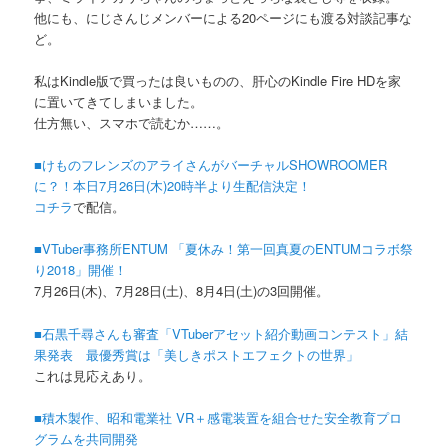
他にも、にじさんじメンバーによる20ページにも渡る対談記事な
ど。
私はKindle版で買ったは良いものの、肝心のKindle Fire HDを家
に置いてきてしまいました。
仕方無い、スマホで読むか……。
■けものフレンズのアライさんがバーチャルSHOWROOMER
に？！本日7月26日(木)20時半より生配信決定！
コチラ
で配信。
■VTuber事務所ENTUM 「夏休み！第一回真夏のENTUMコラボ祭
り2018」開催！
7月26日(木)、7月28日(土)、8月4日(土)の3回開催。
■石黒千尋さんも審査「VTuberアセット紹介動画コンテスト」結
果発表 最優秀賞は「美しきポストエフェクトの世界」
これは見応えあり。
■積木製作、昭和電業社 VR＋感電装置を組合せた安全教育プロ
グラムを共同開発