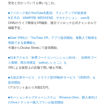
安全と分かっていても怖いなこれ。
■フジロック初のYouTube生配信、ラインアップ47組発表
N.E.R.D、VAMPIRE WEEKEND、サカナクション、cero等
CHAIのライブ模様をVR撮影、後日フジロック公式チャンネルで
掲載予定。
■Gear VR向け「YouTube VR」アプリ提供開始、複数人で動画を
視聴できる新機能も
今週からOculus Storeにて提供開始。
■日本アクセス「秋季フードコンベンション2018」、25周年ブー
ス展開、西日本限定「eatko(いいとこ)」も
VRによる仮想上の店舗で買い物も可能。
■大垣正和サービス、クラウド型VR制作サービス「OKBVR」を
提供開始
1アカウントあたり月額2万円。
■モーションキャプチャーシステム「IKinema Orion」購入者向け
のViveトラッカー購入プランが提供開始