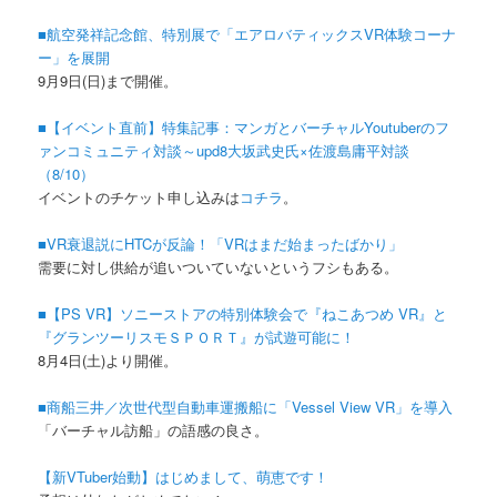
■航空発祥記念館、特別展で「エアロバティックスVR体験コーナ
ー」を展開
9月9日(日)まで開催。
■【イベント直前】特集記事：マンガとバーチャルYoutuberのフ
ァンコミュニティ対談～upd8大坂武史氏×佐渡島庸平対談
（8/10）
イベントのチケット申し込みは
コチラ
。
■VR衰退説にHTCが反論！「VRはまだ始まったばかり」
需要に対し供給が追いついていないというフシもある。
■【PS VR】ソニーストアの特別体験会で『ねこあつめ VR』と
『グランツーリスモＳＰＯＲＴ』が試遊可能に！
8月4日(土)より開催。
■商船三井／次世代型自動車運搬船に「Vessel View VR」を導入
「バーチャル訪船」の語感の良さ。
【新VTuber始動】はじめまして、萌恵です！