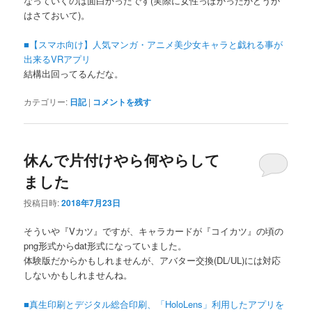
なっていくのは面白かったです(実際に女性っぽかったかどうか
はさておいて)。
■【スマホ向け】人気マンガ・アニメ美少女キャラと戯れる事が
出来るVRアプリ
結構出回ってるんだな。
カテゴリー:
日記
|
コメントを残す
休んで片付けやら何やらして
ました
投稿日時:
2018年7月23日
そういや『Vカツ』ですが、キャラカードが『コイカツ』の頃の
png形式からdat形式になっていました。
体験版だからかもしれませんが、アバター交換(DL/UL)には対応
しないかもしれませんね。
■真生印刷とデジタル総合印刷、「HoloLens」利用したアプリを