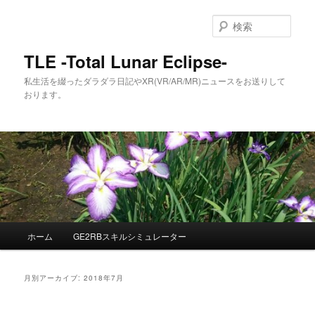
メ
サ
イ
ブ
検
ン
コ
索
コ
ン
TLE -Total Lunar Eclipse-
ン
テ
私生活を綴ったダラダラ日記やXR(VR/AR/MR)ニュースをお送りして
テ
ン
おります。
ン
ツ
ツ
へ
へ
移
移
動
動
メ
ホーム
GE2RBスキルシミュレーター
イ
ン
メ
月別アーカイブ:
2018年7月
ニ
ュ