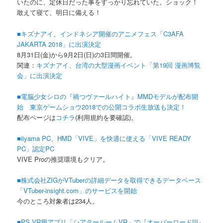
いたのに、定休日だった事をすっかり忘れていた。ショック！
敢えて寝て、明日に備える！
■キズナアイ、インドネシア開催のアニメフェス「C3AFA
JAKARTA 2018」に出演決定
8月31日(金)から9月2日(日)の3日間開催。
関連：
キズナアイ、台湾の大型漫画イベント「第19回 漫画博覧
会」に出演決定
■電脳少女シロの『禍つヴァールハイト』MMDモデルが配布開
始 東京ゲームショウ2018での公開コラボ生放送も決定！
配布ページは
コチラ
(利用規約を要確認)。
■iiyama PC、HMD「VIVE」を快適に使える「VIVE READY
PC」認定PC
VIVE Proの推奨環境もクリア。
■株式会社ZIGがVTuberの詳細データを取得できるデータベース
「VTuber-insight.com」のサービスを開始
今のところ対象者は234人。
■PS VR用アプリ「シアタールームVR」で『オーバーロードIII』