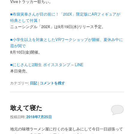
Viveトラッカー欲ちぃ。
■布袋寅泰さんが目の前に！「202X」限定版にARフィギュアが
特典として付属！
ニューシングル「202X」は9月19日(水)リリース予定。
■小学生以上を対象としたVRワークショップが開催、夏休み中に
霞が関で
8月10日(金)開催。
■にじさんじ2期生 ボイススタンプ – LINE
本日発売。
カテゴリー:
日記
|
コメントを残す
敢えて寝た
投稿日時:
2018年7月25日
地元の味噌ラーメン屋に行くのを楽しみにして今日一日頑張って