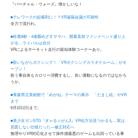
『バーチャル・ウォーズ』懐かしいな！
■テレワークの起爆剤に！？VR遠隔会議の可能性
全力で流行れ。
■鈴鹿8耐・4連覇めざすヤマハ、開幕直前ファンイベント盛り上
がる…ライバルは自分
VRによるサーキット走行の疑似体験コーナーあり。
■歌いながらボクシング！「VRボクシングカラオケルーム」がオ
ープン！
歌う事自体もカロリー消費するし、良い運動になるのではなかろ
うか。
■青森県立美術館で「めがね」テーマの展示 「だまし絵」やVR
まで
9月2日(日)まで。
■美少女ガンSTG『ぎゃる☆がん2』VR化方法見つかるも…実は
意図しない仕様だった―修正対応へ
無理やりVR対応化させて操作感最悪のゲームも出回っている事