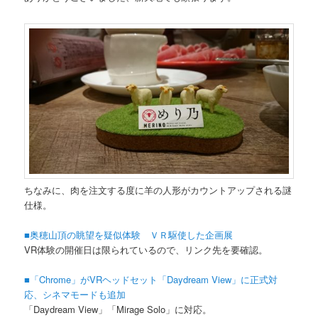
ちなみに、肉を注文する度に羊の人形がカウントアップされる謎
仕様。
■奥穂山頂の眺望を疑似体験 ＶＲ駆使した企画展
VR体験の開催日は限られているので、リンク先を要確認。
■「Chrome」がVRヘッドセット「Daydream View」に正式対
応、シネマモードも追加
「Daydream View」「Mirage Solo」に対応。