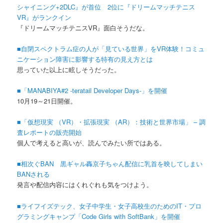
シャイニング+2DLC』が首位 2位に『ドリームマッチテニス
VR』がランクイン
『ドリームマッチテニスVR』面白そうだな。
■自閉スペクトラム症の人が「見ている世界」をVR体験！コミュ
ニケーション障害に影響する特有の見え方とは
思っていた以上に眩しそうだった。
■「MANABIYA#2 -teratail Developer Days-」を開催
10月19～21日開催。
■「仮想現実 （VR）・拡張現実 （AR）：技術と世界市場」 – 調
査レポートの販売開始
個人で考えると高いが、読んでみたい所ではある。
■相次ぐBAN 黒ギャル轟京子ちゃん配信に乳首を映してしまい
BANされる
発言や配信内容にはくれぐれも気をつけよう。
■ライフイズテック、女子中学生・女子高校生のためのIT・プロ
グラミングキャンプ「Code Girls with SoftBank」を開催